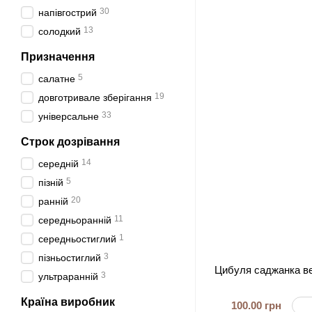
30
напівгострий
13
солодкий
Призначення
5
салатне
19
довготривале зберігання
33
універсальне
Строк дозрівання
14
середній
5
пізній
20
ранній
11
середньоранній
1
середньостиглий
3
пізньостиглий
Цибуля саджанка ве
3
ультраранній
Країна виробник
100.00 грн