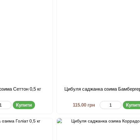
зима Сеттон 0,5 кг
Цибуля саджанка озима Бамбергер 
Купити
115.00 грн
Купит