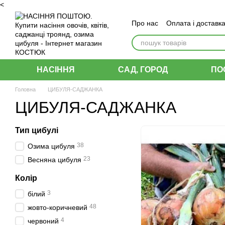
<
Перейти до основного контенту
Про нас
Оплата і доставк
Угода користувача
НАСІННЯ
САД, ГОРОД
ПО
Головна
ЦИБУЛЯ-САДЖАНКА
ЦИБУЛЯ-САДЖАНКА
Тип цибулі
38
Озима цибуля
23
Весняна цибуля
Колір
3
білий
48
жовто-коричневий
4
червоний