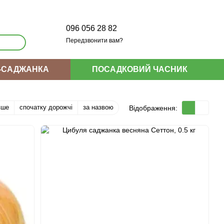
096 056 28 82
Передзвонити вам?
-САДЖАНКА
ПОСАДКОВИЙ ЧАСНИК
вше
спочатку дорожчі
за назвою
Відображення: