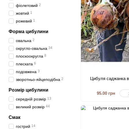
2
фіолетовий
1
жовтий
1
рожевий
Форма цибулини
2
овальна
34
округло-овальна
8
плоскоокругла
6
плеската
3
подовжена
Цибуля саджанка ве
2
зворотньо-яйцеподібна
Розмір цибулини
95.00 грн
13
середній розмір
44
великий розмір
Смак
14
гострий