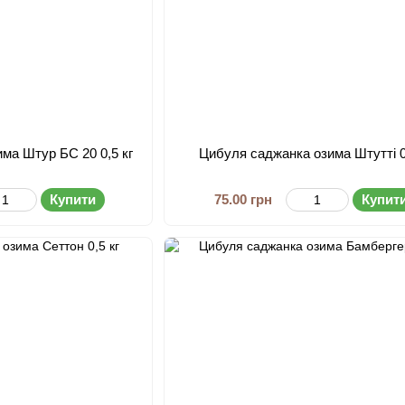
ма Штур БС 20 0,5 кг
Цибуля саджанка озима Штутті 0
Купити
75.00 грн
Купит