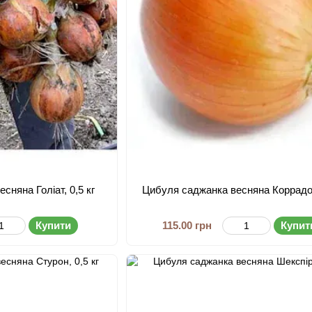
сняна Голіат, 0,5 кг
Цибуля саджанка весняна Коррадо,
Купити
115.00 грн
Купит