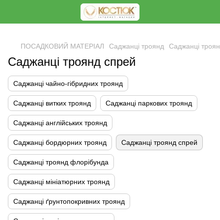
<
ПОСАДКОВИЙ МАТЕРІАЛ
Саджанці троянд
Саджанці троян
Саджанці троянд спрей
Саджанці чайно-гібридних троянд
Саджанці витких троянд
Саджанці паркових троянд
Саджанці англійських троянд
Саджанці бордюрних троянд
Саджанці троянд спрей
Саджанці троянд флорібунда
Саджанці мініатюрних троянд
Саджанці ґрунтопокривних троянд