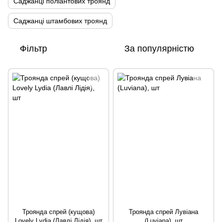
Саджанці поліантових троянд
Саджанці штамбових троянд
Фільтр
За популярністю
Троянда спрей (кущова)
Троянда спрей Лувіана
Lovely Lydia (Лавлі Лідія), шт
(Luviana), шт