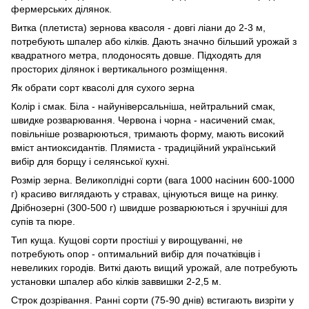
фермерських ділянок.
Витка (плетиста) зернова квасоля - довгі ліани до 2-3 м,
потребують шпалер або кілків. Дають значно більший урожай з
квадратного метра, плодоносять довше. Підходять для
просторих ділянок і вертикального розміщення.
Як обрати сорт квасолі для сухого зерна
Колір і смак. Біла - найуніверсальніша, нейтральний смак,
швидке розварювання. Червона і чорна - насичений смак,
повільніше розварюються, тримають форму, мають високий
вміст антиоксидантів. Плямиста - традиційний український
вибір для борщу і селянської кухні.
Розмір зерна. Великоплідні сорти (вага 1000 насінин 600-1000
г) красиво виглядають у стравах, цінуються вище на ринку.
Дрібнозерні (300-500 г) швидше розварюються і зручніші для
супів та пюре.
Тип куща. Кущові сорти простіші у вирощуванні, не
потребують опор - оптимальний вибір для початківців і
невеликих городів. Виткі дають вищий урожай, але потребують
установки шпалер або кілків заввишки 2-2,5 м.
Строк дозрівання. Ранні сорти (75-90 днів) встигають визріти у