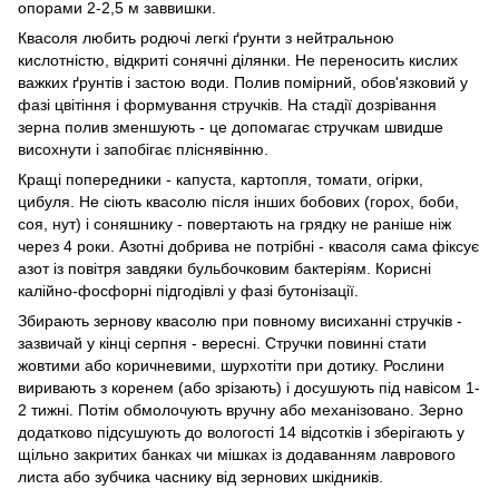
опорами 2-2,5 м заввишки.
Квасоля любить родючі легкі ґрунти з нейтральною
кислотністю, відкриті сонячні ділянки. Не переносить кислих
важких ґрунтів і застою води. Полив помірний, обов'язковий у
фазі цвітіння і формування стручків. На стадії дозрівання
зерна полив зменшують - це допомагає стручкам швидше
висохнути і запобігає пліснявінню.
Кращі попередники - капуста, картопля, томати, огірки,
цибуля. Не сіють квасолю після інших бобових (горох, боби,
соя, нут) і соняшнику - повертають на грядку не раніше ніж
через 4 роки. Азотні добрива не потрібні - квасоля сама фіксує
азот із повітря завдяки бульбочковим бактеріям. Корисні
калійно-фосфорні підгодівлі у фазі бутонізації.
Збирають зернову квасолю при повному висиханні стручків -
зазвичай у кінці серпня - вересні. Стручки повинні стати
жовтими або коричневими, шурхотіти при дотику. Рослини
виривають з коренем (або зрізають) і досушують під навісом 1-
2 тижні. Потім обмолочують вручну або механізовано. Зерно
додатково підсушують до вологості 14 відсотків і зберігають у
щільно закритих банках чи мішках із додаванням лаврового
листа або зубчика часнику від зернових шкідників.