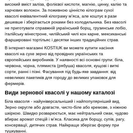
високий вміст заліза, фолієвої кислоти, магнію, цинку, калію та
харчових волокон. За поживною цінністю кілограм сухої
квасолі еквівалентний кілограму м'яса, але коштує в рази
дешевше і зберігається роками без холодильника. Без квасолі
не приготувати справжній український борщ, грузинське лобіо,
італійську мінестроне, чилійський чилі кон карне, мексиканські
фаршировані тортільяс і десятки інших традиційних страв.
В інтернет-магазині KOSTIUK ви можете купити насіння
квасолі на сухе зерно від провідних українських та
європейських виробників. У наявності всі основні групи: біла,
червона, чорна, плямиста (рябуша) квасоля, кущові і виткі
сорти, ранні і пізні. Фасування під будь-яке завдання: від
невеликих пакетиків для городу до великих упаковок для
фермерів.
Види зернової квасолі у нашому каталозі
Біла квасоля - найуніверсальніший і найпопулярніший вид.
Зерно округле або довгасте, чисто-біле або кремове, з ніжною
шкіркою. Швидко розварюється, має нейтральний смак, чудово
вбирає аромат спецій і м'яса. Класика для борщу, супів, рагу,
консервації, дитячих страв. Найкраще зберігає форму при
тушкуванні.