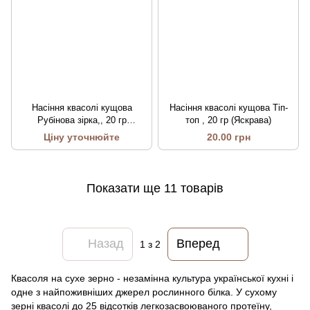
Насіння квасолі кущова
Насіння квасолі кущова Тіп-
Рубінова зірка,, 20 гр
топ , 20 гр (Яскрава)
(Яскрава)
Ціну уточнюйте
20.00 грн
Показати ще 11 товарів
Назад
Вперед
1
з 2
Квасоля на сухе зерно - незамінна культура української кухні і
одне з найпоживніших джерел рослинного білка. У сухому
зерні квасолі до 25 відсотків легкозасвоюваного протеїну,