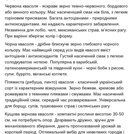
Червона квасоля - яскраве зерно темно-червоного, бордового
або винного кольору. Має насиченіший смак ніж біла, з легким
горіховим присмаком. Багата антоціанами - природними
антиоксидантами, які надають характерного забарвлення.
Незамінна для лобіо, чилі, мексиканських страв, м'ясних рагу.
При варінні зберігає колір і форму.
Чорна квасоля - дрібне блискуче зерно глибокого чорного
кольору. Має найвищий серед усіх видів квасолі вміст
антоціанів і антиоксидантів. Густий насичений смак з легкою
солодкуватою ноткою. Популярна в карибській,
латиноамериканській та південній кухні - чорні боби з рисом,
супи, бурріто, веганські котлети.
Плямиста (рябуша, пинто) квасоля - класичний український
сорт із характерним візерунком. Зерно бежеве, кремове або
рожевувате з темними плямами і смужками. Має насичений
традиційний смак, середній час розварювання. Універсальна
для борщу, супів, тушкованих страв і селянських рагу.
Кущова зернова квасоля - компактні рослини висотою 30-50
см, не потребують опор. Дозрівають дружно, зручні для
механізованого збирання, дають прогнозований урожай за
короткий період. Оптимальний вибір для невеликих городів і