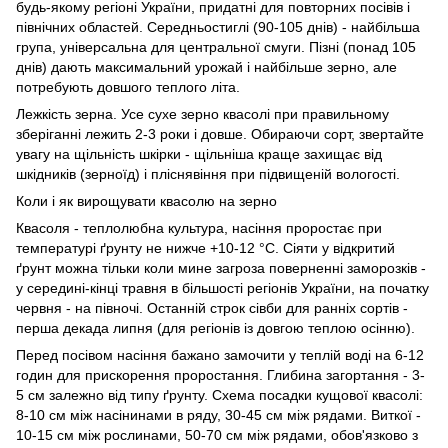
будь-якому регіоні України, придатні для повторних посівів і
північних областей. Середньостиглі (90-105 днів) - найбільша
група, універсальна для центральної смуги. Пізні (понад 105
днів) дають максимальний урожай і найбільше зерно, але
потребують довшого теплого літа.
Лежкість зерна. Усе сухе зерно квасолі при правильному
зберіганні лежить 2-3 роки і довше. Обираючи сорт, звертайте
увагу на щільність шкірки - щільніша краще захищає від
шкідників (зерноїд) і пліснявіння при підвищеній вологості.
Коли і як вирощувати квасолю на зерно
Квасоля - теплолюбна культура, насіння проростає при
температурі ґрунту не нижче +10-12 °C. Сіяти у відкритий
ґрунт можна тільки коли мине загроза поверненні заморозків -
у середині-кінці травня в більшості регіонів України, на початку
червня - на півночі. Останній строк сівби для ранніх сортів -
перша декада липня (для регіонів із довгою теплою осінню).
Перед посівом насіння бажано замочити у теплій воді на 6-12
годин для прискорення проростання. Глибина загортання - 3-
5 см залежно від типу ґрунту. Схема посадки кущової квасолі:
8-10 см між насінинами в ряду, 30-45 см між рядами. Виткої -
10-15 см між рослинами, 50-70 см між рядами, обов'язково з