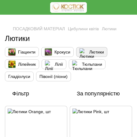
<
ПОСАДКОВИЙ МАТЕРІАЛ
Цибулини квітів
Лютики
Лютики
Гіацинти
Крокуси
Лютики
Лілейник
Лілії
Тюльпани
Гладіолуси
Півонії (піони)
Фільтр
За популярністю