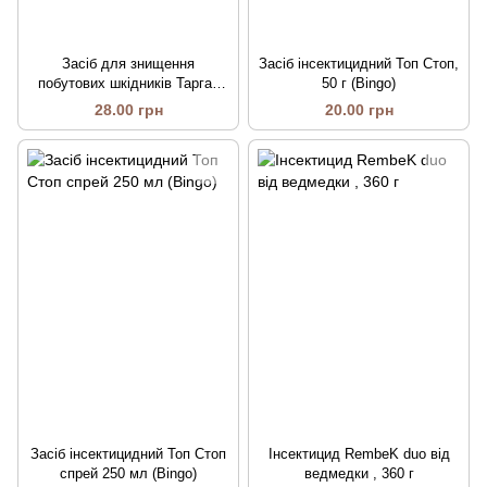
Засіб для знищення
Засіб інсектицидний Топ Стоп,
побутових шкідників Тарган
50 г (Bingo)
Off dry, 50 г (AgroProtection)
28.00 грн
20.00 грн
Засіб інсектицидний Топ Стоп
Інсектицид RembeK duo від
спрей 250 мл (Bingo)
ведмедки , 360 г