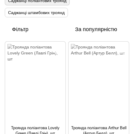
Саджанці поліантових троянд
Саджанці штамбових троянд
Фільтр
За популярністю
Троянда поліантова Lovely
Троянда поліантова Arthur Bell
Green (Лавлі Грін), шт
(Артур Белл), шт