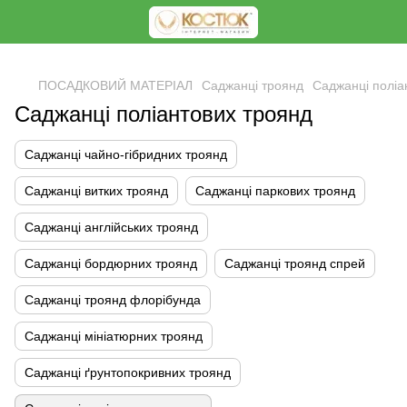
<
ПОСАДКОВИЙ МАТЕРІАЛ
Саджанці троянд
Саджанці поліа
Саджанці поліантових троянд
Саджанці чайно-гібридних троянд
Саджанці витких троянд
Саджанці паркових троянд
Саджанці англійських троянд
Саджанці бордюрних троянд
Саджанці троянд спрей
Саджанці троянд флорібунда
Саджанці мініатюрних троянд
Саджанці ґрунтопокривних троянд