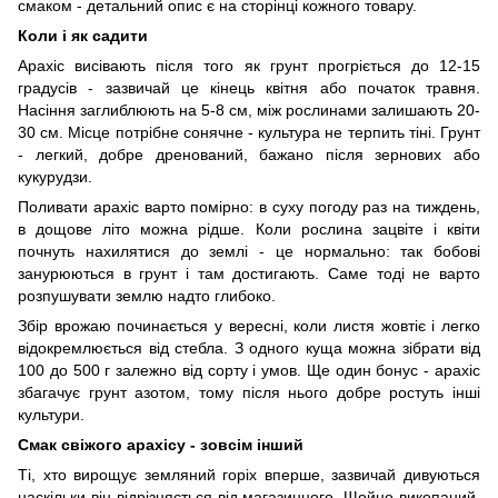
смаком - детальний опис є на сторінці кожного товару.
Коли і як садити
Арахіс висівають після того як грунт прогріється до 12-15
градусів - зазвичай це кінець квітня або початок травня.
Насіння заглиблюють на 5-8 см, між рослинами залишають 20-
30 см. Місце потрібне сонячне - культура не терпить тіні. Грунт
- легкий, добре дренований, бажано після зернових або
кукурудзи.
Поливати арахіс варто помірно: в суху погоду раз на тиждень,
в дощове літо можна рідше. Коли рослина зацвіте і квіти
почнуть нахилятися до землі - це нормально: так бобові
занурюються в грунт і там достигають. Саме тоді не варто
розпушувати землю надто глибоко.
Збір врожаю починається у вересні, коли листя жовтіє і легко
відокремлюється від стебла. З одного куща можна зібрати від
100 до 500 г залежно від сорту і умов. Ще один бонус - арахіс
збагачує грунт азотом, тому після нього добре ростуть інші
культури.
Смак свіжого арахісу - зовсім інший
Ті, хто вирощує земляний горіх вперше, зазвичай дивуються
наскільки він відрізняється від магазинного. Щойно викопаний,