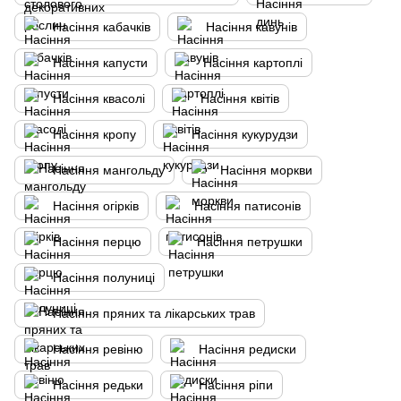
Насіння кабачків
Насіння кавунів
Насіння капусти
Насіння картоплі
Насіння квасолі
Насіння квітів
Насіння кропу
Насіння кукурудзи
Насіння мангольду
Насіння моркви
Насіння огірків
Насіння патисонів
Насіння перцю
Насіння петрушки
Насіння полуниці
Насіння пряних та лікарських трав
Насіння ревіню
Насіння редиски
Насіння редьки
Насіння ріпи