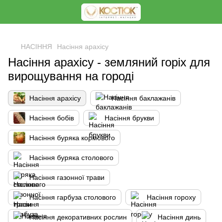
<
НАСІННЯ
Насіння арахісу
Насіння арахісу - земляний горіх для
вирощування на городі
Насіння арахісу
Насіння баклажанів
Насіння бобів
Насіння брукви
Насіння буряка кормового
Насіння буряка столового
Насіння газонної трави
Насіння гарбуза столового
Насіння гороху
Насіння декоративних рослин
Насіння динь