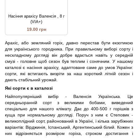
Насіння арахісу Валенсія , 8 г
(VIA+)
19.00 грн
Арахіс, або земляний горіх, давно перестав бути екзотикою
для українського городника. При правильному виборі сорту і
нескладному догляді він добре вдається навіть у середній
смузі - головне щоб сезон був теплим і сонячним. У нашому
каталозі є насіння арахісу, адаптоване саме до умов України:
сорти, які встигають визріти за наш короткий літній сезон і
дають стабільний урожай.
Які сорти є в каталозі
Найпопулярніший вибір - Валенсія Українська. Це
середньоранній сорт з великими бобами, виведений
спеціально для нашого клімату. Дає до 400-500 г горішків з
куща при нормальному догляді. Поруч з ним є Степовик -
великоплідний сорт, районований в Україні, і кілька зарубіжних
варіантів: Вірджинія, Іспанський, Аргентинський білий. Кожен з
них відрізняється розміром горіха, строком достигання і