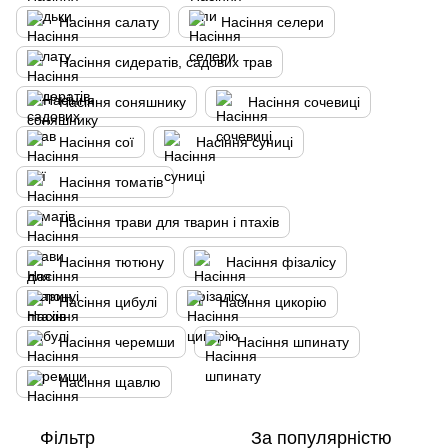
Насіння салату
Насіння селери
Насіння сидератів, садових трав
Насіння соняшнику
Насіння сочевиці
Насіння сої
Насіння суниці
Насіння томатів
Насіння трави для тварин і птахів
Насіння тютюну
Насіння фізалісу
Насіння цибулі
Насіння цикорію
Насіння черемши
Насіння шпинату
Насіння щавлю
Фільтр
За популярністю