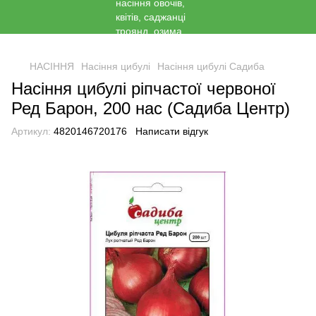
<
НАСІННЯ
Насіння цибулі
Насіння цибулі Садиба
Насіння цибулі ріпчастої червоної
Ред Барон, 200 нас (Садиба Центр)
Артикул:
4820146720176
Написати відгук