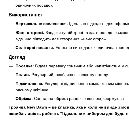
одиночних посадок.
Використання
Вертикальне озеленення:
Ідеально підходить для оформл
Живі огорожі:
Завдяки густій кроні та здатності до швидк
відмінно підходить для створення живих огорож.
Солітерні посадки:
Ефектно виглядає як одиночна троянда
Догляд
Посадка:
Віддає перевагу сонячним або напівтінистим міс
Полив:
Регулярний, особливо в спекотну погоду.
Підживлення:
Регулярні підживлення комплексним мінер
рясному цвітінню.
Обрізка:
Санітарна обрізка ранньою весною, формуюча – пі
Троянда New Dawn – це класика, яка ніколи не вийде з моди
невибагливість роблять її ідеальним вибором для будь-я