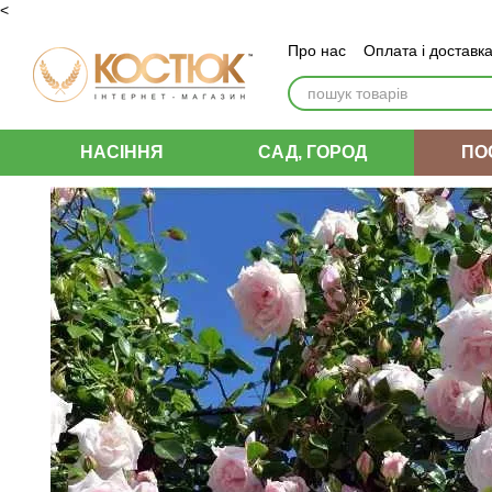
<
Перейти до основного контенту
Про нас
Оплата і доставк
Угода користувача
НАСІННЯ
САД, ГОРОД
ПО