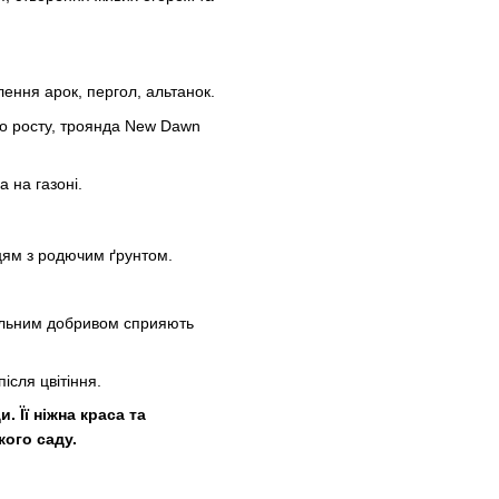
ення арок, пергол, альтанок.
ого росту, троянда New Dawn
 на газоні.
цям з родючим ґрунтом.
альним добривом сприяють
сля цвітіння.
. Її ніжна краса та
кого саду.