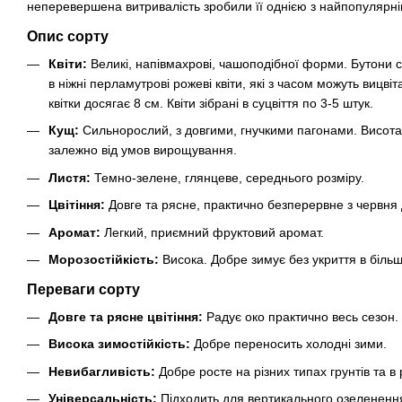
неперевершена витривалість зробили її однією з найпопулярніш
Опис сорту
Квіти:
Великі, напівмахрові, чашоподібної форми. Бутони с
в ніжні перламутрові рожеві квіти, які з часом можуть вицві
квітки досягає 8 см. Квіти зібрані в суцвіття по 3-5 штук.
Кущ:
Сильнорослий, з довгими, гнучкими пагонами. Висота
залежно від умов вирощування.
Листя:
Темно-зелене, глянцеве, середнього розміру.
Цвітіння:
Довге та рясне, практично безперервне з червня 
Аромат:
Легкий, приємний фруктовий аромат.
Морозостійкість:
Висока. Добре зимує без укриття в більшо
Переваги сорту
Довге та рясне цвітіння:
Радує око практично весь сезон.
Висока зимостійкість:
Добре переносить холодні зими.
Невибагливість:
Добре росте на різних типах грунтів та в 
Універсальність:
Підходить для вертикального озеленення