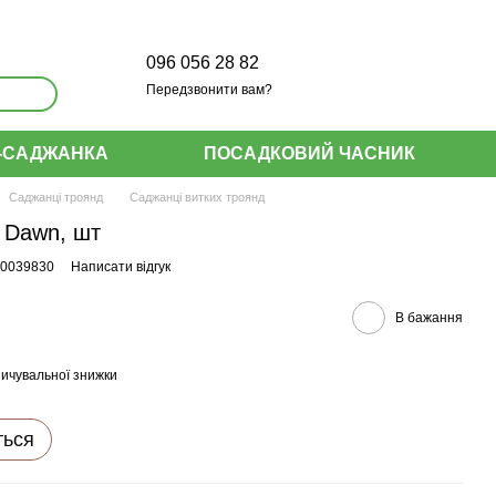
096 056 28 82
Передзвонити вам?
-САДЖАНКА
ПОСАДКОВИЙ ЧАСНИК
Саджанці троянд
Саджанці витких троянд
 Dawn, шт
00039830
Написати відгук
В бажання
ичувальної знижки
ться