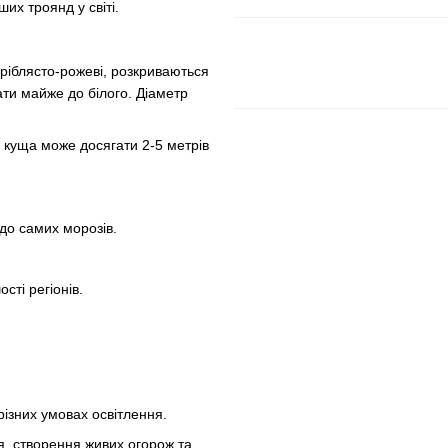
их троянд у світі.
ріблясто-рожеві, розкриваються
тати майже до білого. Діаметр
 куща може досягати 2-5 метрів
до самих морозів.
сті регіонів.
різних умовах освітлення.
, створення живих огорож та