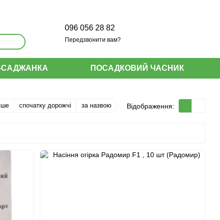
096 056 28 82
Передзвонити вам?
-САДЖАНКА
ПОСАДКОВИЙ ЧАСНИК
вше
спочатку дорожчі
за назвою
Відображення: