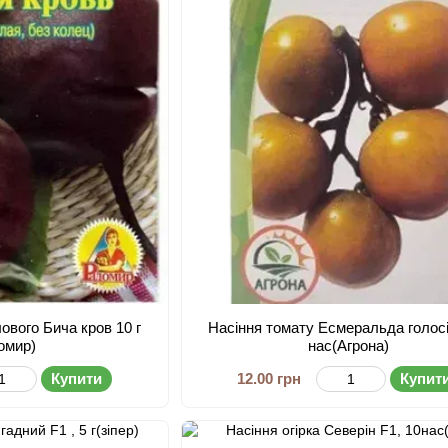
ового Бича кров 10 г
Насіння томату Есмеральда голосі
омир)
нас(Агрона)
Купити
12.00 грн
Купит