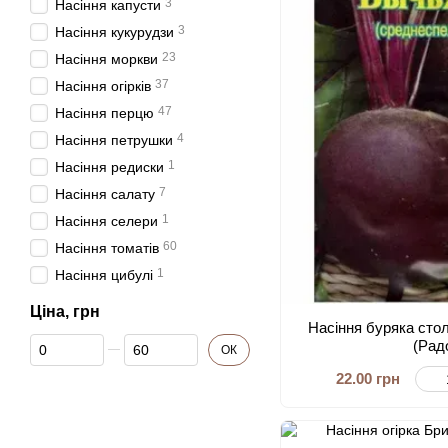
3
Насіння капусти
3
Насіння кукурудзи
23
Насіння моркви
37
Насіння огірків
47
Насіння перцю
4
Насіння петрушки
1
Насіння редиски
7
Насіння салату
1
Насіння селери
60
Насіння томатів
1
Насіння цибулі
Ціна, грн
Насіння буряка стол
Від Ціна, грн
До Ціна, грн
(Рад
ОК
22.00 грн