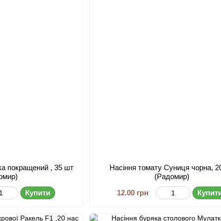
ка покращений , 35 шт
Насіння томату Суниця чорна, 2
омир)
(Радомир)
Купити
12.00 грн
Купит