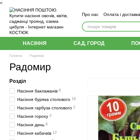
<
Перейти до основного контенту
Про нас
Оплата і доставк
Угода користувача
НАСІННЯ
САД, ГОРОД
ПО
Головна
Радомир
Радомир
Розділ
6
Насіння баклажанів
16
Насіння буряка столового
2
Насіння гарбуза столового
3
Насіння гороху
6
Насіння динь
12
Насіння кабачків