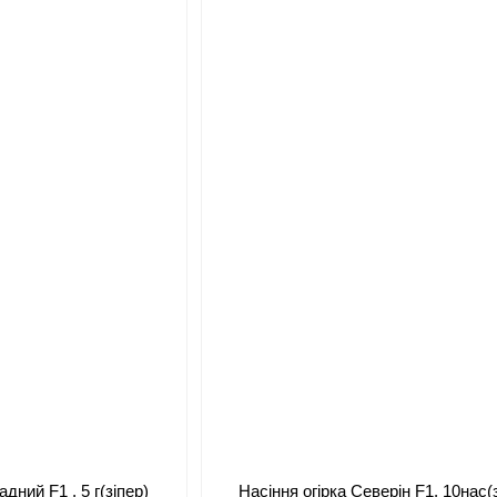
адний F1 , 5 г(зіпер)
Насіння огірка Северін F1, 10нас(