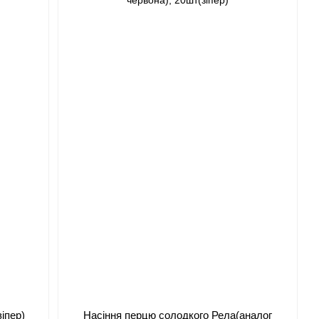
зіпер)
Насіння перцю солодкого Рела(аналог