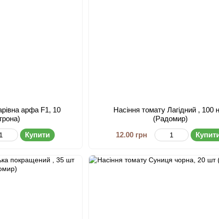
арівна арфа F1, 10
Насіння томату Лагідний , 100 
грона)
(Радомир)
Купити
12.00 грн
Купит