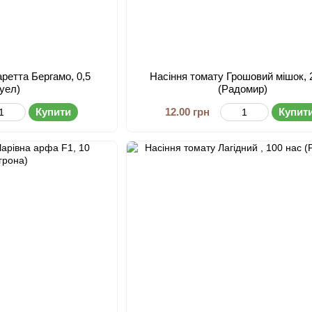
аретта Бергамо, 0,5
Насіння томату Грошовий мішок, 
оуел)
(Радомир)
Купити
12.00 грн
Купит