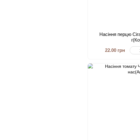
Насіння перцю Сіг
г(К
22.00 грн