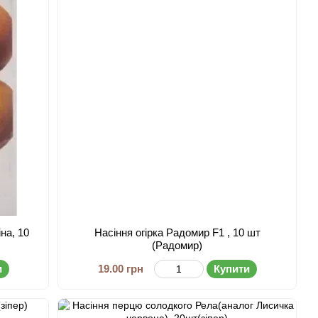
на, 10
Насіння огірка Радомир F1 , 10 шт
(Радомир)
и
19.00 грн
Купити