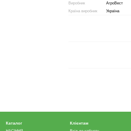
Виробник
АгроВест
Країна виробник
Україна
Каталог
Клієнтам
НАСІННЯ
Вхід до кабінету