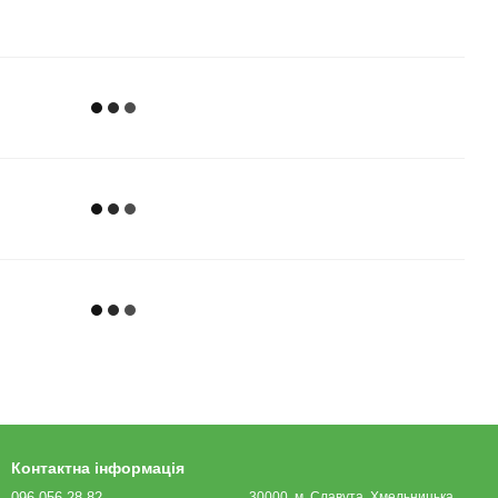
Контактна інформація
096 056 28 82
30000, м. Славута, Хмельницька