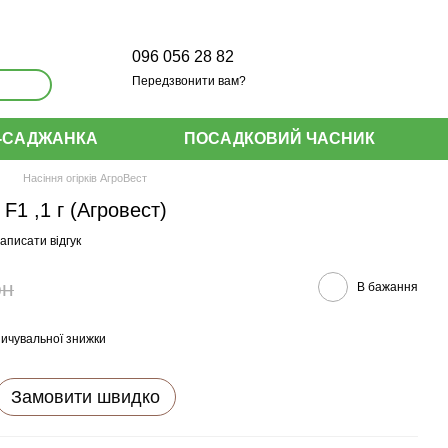
096 056 28 82
Передзвонити вам?
-САДЖАНКА
ПОСАДКОВИЙ ЧАСНИК
Насіння огірків АгроВест
F1 ,1 г (Агровест)
аписати відгук
рн
В бажання
ичувальної знижки
Замовити швидко