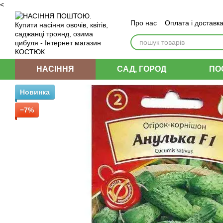
<
Перейти до основного контенту
Про нас
Оплата і доставк
Угода користувача
НАСІННЯ
САД, ГОРОД
ПО
Новинка
−7%