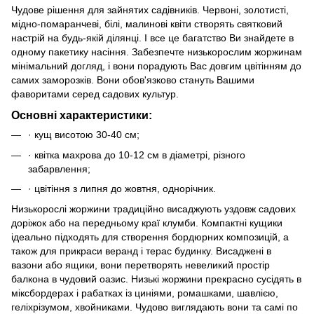
Чудове рішення для зайнятих садівників. Червоні, золотисті,
мідно-помаранчеві, білі, малинові квіти створять святковий
настрій на будь-якій ділянці. І все це багатство Ви знайдете в
одному пакетику насіння. Забезпечте низькорослим жоржинам
мінімальний догляд, і вони порадують Вас довгим цвітінням до
самих заморозків. Вони обов'язково стануть Вашими
фаворитами серед садових культур.
Основні характеристики:
· кущ висотою 30-40 см;
· квітка махрова до 10-12 см в діаметрі, різного
забарвлення;
· цвітіння з липня до жовтня, однорічник.
Низькорослі жоржини традиційно висаджують уздовж садових
доріжок або на передньому краї клумби. Компактні кущики
ідеально підходять для створення бордюрних композицій, а
також для прикраси веранд і терас будинку. Висаджені в
вазони або ящики, вони перетворять невеликий простір
балкона в чудовий оазис. Низькі жоржини прекрасно сусідять в
міксбордерах і рабатках із циніями, ромашками, шавлією,
геліхрізумом, хвойниками. Чудово виглядають вони та самі по