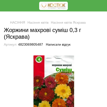
<
НАСІННЯ
Насіння квітів
Насіння квітів Яскрава
Жоржини махрові суміш 0,3 г
(Яскрава)
Артикул:
4823069805487
Написати відгук