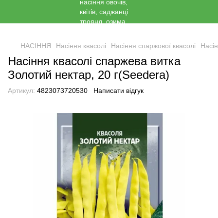
<
НАСІННЯ
Насіння квасолі
Насіння спаржової квасолі
Насін
Насіння квасолі спаржева витка
Золотий нектар, 20 г(Seedera)
Артикул:
4823073720530
Написати відгук