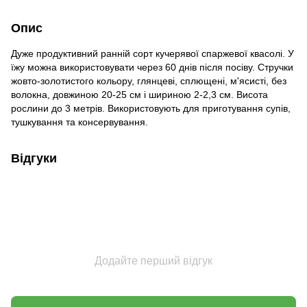
Опис
Дуже продуктивний ранній сорт кучерявої спаржевої квасолі. У
їжу можна використовувати через 60 днів після посіву. Стручки
жовто-золотистого кольору, глянцеві, сплющені, м'ясисті, без
волокна, довжиною 20-25 см і шириною 2-2,3 см. Висота
росли­ни до 3 метрів. Використовують для приготування супів,
тушкування та консервування.
Відгуки
Додайте перший відгук