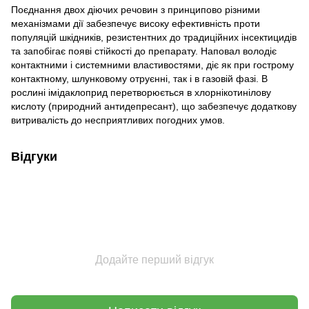
Поєднання двох діючих речовин з принципово різними
механізмами дії забезпечує високу ефективність проти
популяцій шкідників, резистентних до традиційних інсектицидів
та запобігає появі стійкості до препарату. Наповал володіє
контактними і системними властивостями, діє як при гострому
контактному, шлунковому отруєнні, так і в газовій фазі. В
рослині імідаклоприд перетворюється в хлорнікотинілову
кислоту (природний антидепресант), що забезпечує додаткову
витривалість до несприятливих погодних умов.
Відгуки
Додайте перший відгук