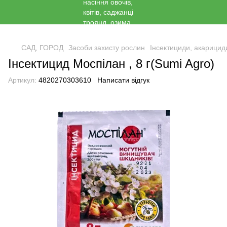
<
САД, ГОРОД
Засоби захисту рослин
Інсектициди, акарицид
Інсектицид Моспілан , 8 г(Sumi Agro)
Артикул:
4820270303610
Написати відгук