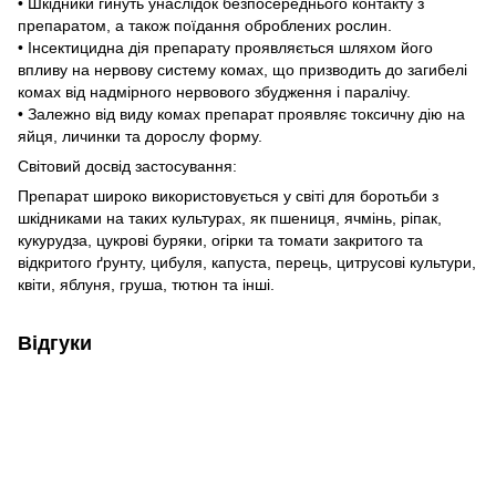
• Шкідники гинуть унаслідок безпосереднього контакту з
препаратом, а також поїдання оброблених рослин.
• Інсектицидна дія препарату проявляється шляхом його
впливу на нервову систему комах, що призводить до загибелі
комах від надмірного нервового збудження і паралічу.
• Залежно від виду комах препарат проявляє токсичну дію на
яйця, личинки та дорослу форму.
Світовий досвід застосування:
Препарат широко використовується у світі для боротьби з
шкідниками на таких культурах, як пшениця, ячмінь, ріпак,
кукурудза, цукрові буряки, огірки та томати закритого та
відкритого ґрунту, цибуля, капуста, перець, цитрусові культури,
квіти, яблуня, груша, тютюн та інші.
Відгуки