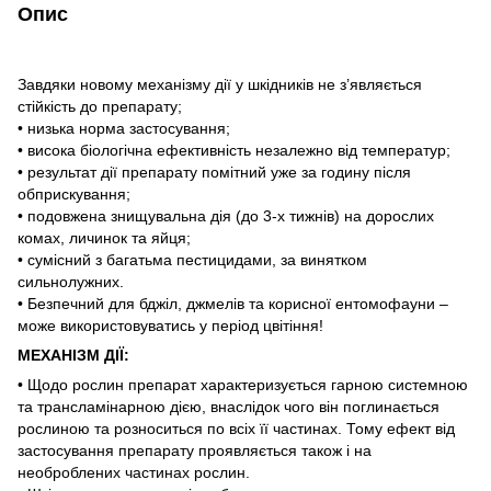
Опис
Завдяки новому механізму дії у шкідників не з’являється
стійкість до препарату;
• низька норма застосування;
• висока біологічна ефективність незалежно від температур;
• результат дії препарату помітний уже за годину після
обприскування;
• подовжена знищувальна дія (до 3-х тижнів) на дорослих
комах, личинок та яйця;
• сумісний з багатьма пестицидами, за винятком
сильнолужних.
• Безпечний для бджіл, джмелів та корисної ентомофауни –
може використовуватись у період цвітіння!
МЕХАНІЗМ ДІЇ:
• Щодо рослин препарат характеризується гарною системною
та трансламінарною дією, внаслідок чого він поглинається
рослиною та розноситься по всіх її частинах. Тому ефект від
застосування препарату проявляється також і на
необроблених частинах рослин.