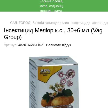
<
САД, ГОРОД
Засоби захисту рослин
Інсектициди, акарицид
Інсектицид Меліор к.с., 30+6 мл (Vag
Group)
Артикул:
4820166851102
Написати відгук