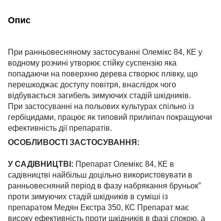
Опис
При ранньовесняному застосуванні Олемікс 84, КЕ у
водному розчині утворює стійку суспензію яка
попадаючи на поверхню дерева створює плівку, що
перешкоджає доступу повітря, внаслідок чого
відбувається загибель зимуючих стадій шкідників.
При застосуванні на польових культурах спільно із
гербіцидами, працює як типовий прилипач покращуючи
ефективність дії препаратів.
ОСОБЛИВОСТІ ЗАСТОСУВАННЯ:
У САДІВНИЦТВІ:
Препарат Олемікс 84, КЕ в
садівництві найбільш доцільно використовувати в
ранньовесняний період в фазу набрякання бруньок”
проти зимуючих стадій шкідників в суміші із
препаратом Медян Екстра 350, КС Препарат має
високу ефективність проти шкідників в фазі спокою, а