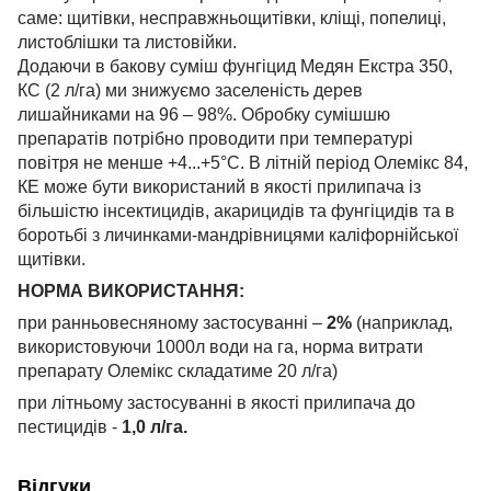
саме: щитівки, несправжньощитівки, кліщі, попелиці,
листоблішки та листовійки.
Додаючи в бакову суміш фунгіцид Медян Екстра 350,
КС (2 л/га) ми знижуємо заселеність дерев
лишайниками на 96 – 98%. Обробку сумішшю
препаратів потрібно проводити при температурі
повітря не менше +4...+5°С. В літній період Олемікс 84,
КЕ може бути використаний в якості прилипача із
більшістю інсектицидів, акарицидів та фунгіцидів та в
боротьбі з личинками-мандрівницями каліфорнійської
щитівки.
НОРМА ВИКОРИСТАННЯ:
при ранньовесняному застосуванні –
2%
(наприклад,
використовуючи 1000л води на га, норма витрати
препарату Олемікс складатиме 20 л/га)
при літньому застосуванні в якості прилипача до
пестицидів -
1,0 л/га.
Відгуки