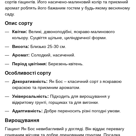
сортів гіацинтів. Його насичено-малиновий колір та приємний
аромат роблять його бажаним гостем у будь-якому весняному
саду.
Опис сорту
Квітки:
Великі, дзвоноподібні, яскраво-малинового
кольору. Суцвіття щільне, циліндричної форми.
Висота:
Близько 25-30 см.
Аромат:
Солодкий, насичений.
Період цвітіння:
Березень-квітень.
Особливості сорту
Декоративність:
Ян Бос – класичний сорт з яскравою
окраскою та приємним ароматом.
Універсальність:
Підходить для вирощування у
відкритому грунті, горщиках та для вигонки.
Адаптивність:
Добре переносить різні погодні умови.
Вирощування
Гіацинт Ян Бос невибагливий у догляді. Він віддає перевагу
сонячним місцям та добре дренованим грунтам. Посадка