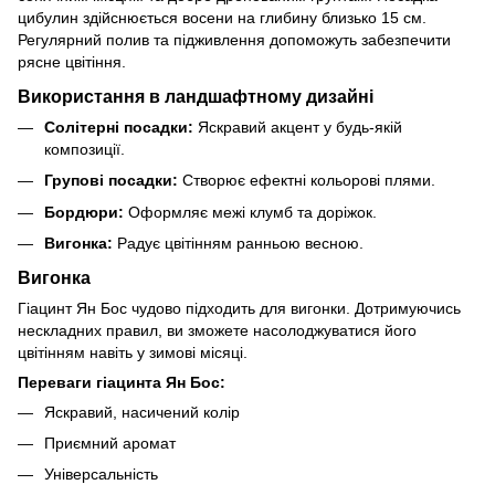
цибулин здійснюється восени на глибину близько 15 см.
Регулярний полив та підживлення допоможуть забезпечити
рясне цвітіння.
Використання в ландшафтному дизайні
Солітерні посадки:
Яскравий акцент у будь-якій
композиції.
Групові посадки:
Створює ефектні кольорові плями.
Бордюри:
Оформляє межі клумб та доріжок.
Вигонка:
Радує цвітінням ранньою весною.
Вигонка
Гіацинт Ян Бос чудово підходить для вигонки. Дотримуючись
нескладних правил, ви зможете насолоджуватися його
цвітінням навіть у зимові місяці.
Переваги гіацинта Ян Бос:
Яскравий, насичений колір
Приємний аромат
Універсальність