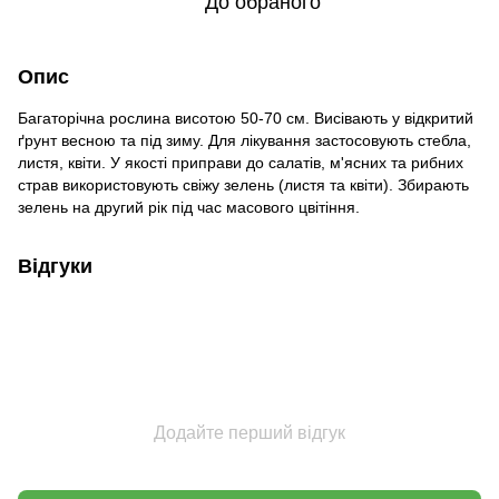
До обраного
Опис
Багаторічна рослина висотою 50-70 см. Висівають у відкритий
ґрунт весною та під зиму. Для лікування за­стосовують стебла,
листя, квіти. У якості приправи до салатів, м'ясних та рибних
страв використовують свіжу зелень (листя та квіти). Збирають
зелень на другий рік під час масового цвітіння.
Відгуки
Додайте перший відгук