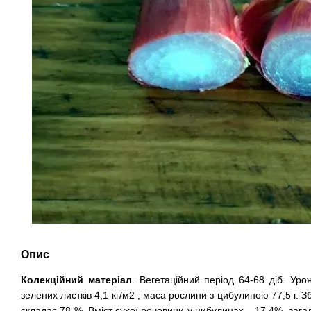
Опис
Колекційний матеріал
. Вегетаційний період 64-68 діб. Урож
зелених листків 4,1 кг/м2 , маса рослини з цибулиною 77,5 г. З
складає 78 %. Вміст сухої речовини у цибулинах – 17,4%, зага