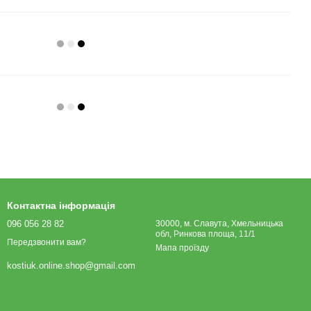
Контактна інформація
096 056 28 82
30000, м. Славута, Хмельницька
обл, Ринкова площа, 11/1
Передзвонити вам?
Мапа проїзду
kostiuk.online.shop@gmail.com