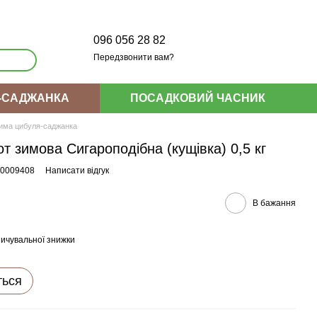
096 056 28 82
Передзвонити вам?
-САДЖАНКА
ПОСАДКОВИЙ ЧАСНИК
има цибуля-саджанка
 зимова Сигароподібна (кущівка) 0,5 кг
00009408
Написати відгук
В бажання
ичувальної знижки
ться