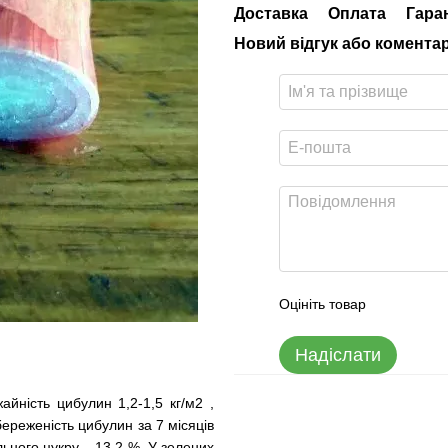
Доставка
Оплата
Гара
Новий відгук або комента
Оцініть товар
Надіслати
айність цибулин 1,2-1,5 кг/м2 ,
береженість цибулин за 7 місяців
льного цукру – 13,2 %. У зелених