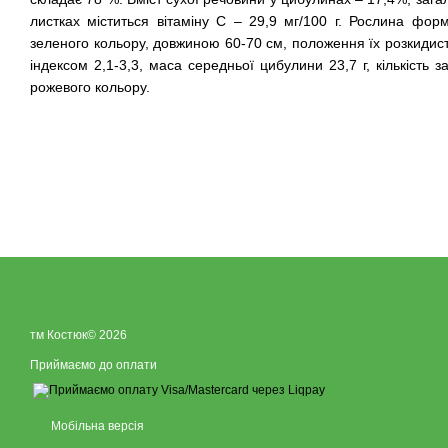
листках міститься вітаміну С – 29,9 мг/100 г. Рослина форм
зеленого кольору, довжиною 60-70 см, положення їх розкидис
індексом 2,1-3,3, маса середньої цибулини 23,7 г, кількість з
рожевого кольору.
тм Костюк© 2026
Приймаємо до оплати
Мобільна версія