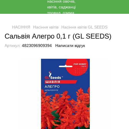
<
НАСІННЯ
Насіння квітів
Насіння квітів GL SEEDS
Сальвія Алегро 0,1 г (GL SEEDS)
Артикул:
4823096909394
Написати відгук