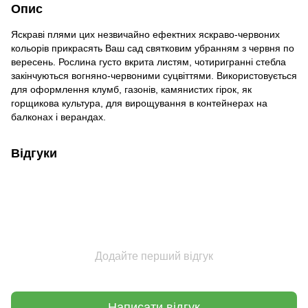
Опис
Яскраві плями цих незвичайно ефектних яскраво-червоних
кольорів прикрасять Ваш сад святковим убранням з червня по
вересень. Рослина густо вкрита листям, чотиригранні стебла
закінчуються вогняно-червоними суцвіттями. Використовується
для оформлення клумб, газонів, камянистих гірок, як
горщикова культура, для вирощування в контейнерах на
балконах і верандах.
Відгуки
Додайте перший відгук
Написати відгук