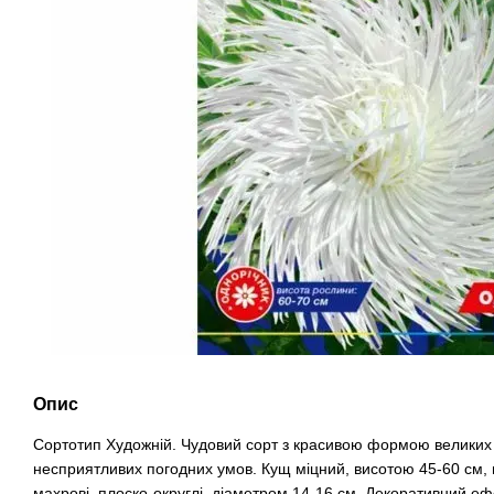
Опис
Сортотип Художній. Чудовий сорт з красивою формою великих су
несприятливих погодних умов. Кущ міцний, висотою 45-60 см, на
махрові, плоско-округлі, діаметром 14-16 см. Декоративний ефек