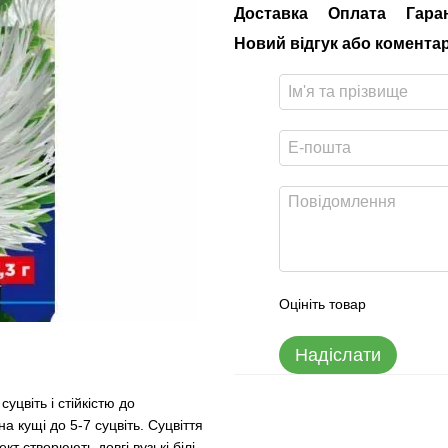
Доставка
Оплата
Гара
Новий відгук або комента
Оцініть товар
Надіслати
цвіть і стійкістю до
 кущі до 5-7 суцвіть. Суцвіття
т створюють довгі вузькі білі