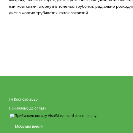
язичкові квітки, згорнуті в тоненькі трубочки, радіально розход
диск з жовтих трубчастих квіток закритий.​
тм Костюк© 2026
Приймаємо до оплати
Мобільна версія