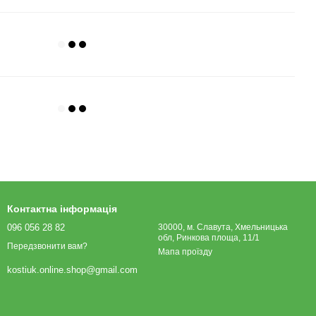
Контактна інформація
096 056 28 82
30000, м. Славута, Хмельницька
обл, Ринкова площа, 11/1
Передзвонити вам?
Мапа проїзду
kostiuk.online.shop@gmail.com