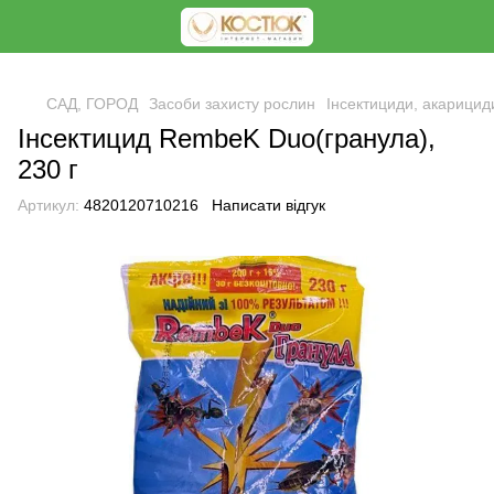
<
САД, ГОРОД
Засоби захисту рослин
Інсектициди, акарицид
Інсектицид RembeK Duo(гранула),
230 г
Артикул:
4820120710216
Написати відгук