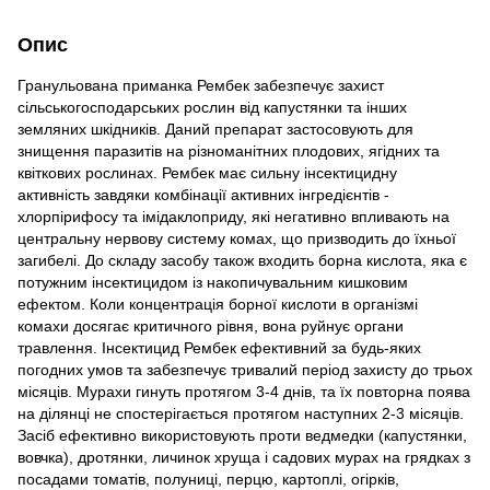
Опис
Гранульована приманка Рембек забезпечує захист
сільськогосподарських рослин від капустянки та інших
земляних шкідників. Даний препарат застосовують для
знищення паразитів на різноманітних плодових, ягідних та
квіткових рослинах. Рембек має сильну інсектицидну
активність завдяки комбінації активних інгредієнтів -
хлорпірифосу та імідаклоприду, які негативно впливають на
центральну нервову систему комах, що призводить до їхньої
загибелі. До складу засобу також входить борна кислота, яка є
потужним інсектицидом із накопичувальним кишковим
ефектом. Коли концентрація борної кислоти в організмі
комахи досягає критичного рівня, вона руйнує органи
травлення. Інсектицид Рембек ефективний за будь-яких
погодних умов та забезпечує тривалий період захисту до трьох
місяців. Мурахи гинуть протягом 3-4 днів, та їх повторна поява
на ділянці не спостерігається протягом наступних 2-3 місяців.
Засіб ефективно використовують проти ведмедки (капустянки,
вовчка), дротянки, личинок хруща і садових мурах на грядках з
посадами томатів, полуниці, перцю, картоплі, огірків,