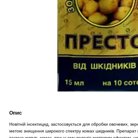
Опис
Новітній інсектицид, застосовується для обробки овочевих, зер
метою знищення широкого спектру комах шкідників. Препарат 
таємно живуть комах, при цьому володіє миттєвим ефектом, не 