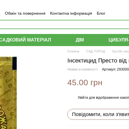
а
Обмін та повернення
Контактна інформація
Блог
САДКОВИЙ МАТЕРІАЛ
ДІМ
ЦИБУЛЯ
Головна
САД, ГОРОД
Засоби зах
Інсектицид Престо від 
Немає в наявності
Артикул: 29300
45.00 грн
Увійти
для відображення накоп
%
Повідомити, коли з'яви