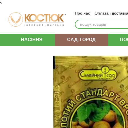
<
Перейти до основного контенту
Про нас
Оплата і доставк
Угода користувача
НАСІННЯ
САД, ГОРОД
ПО