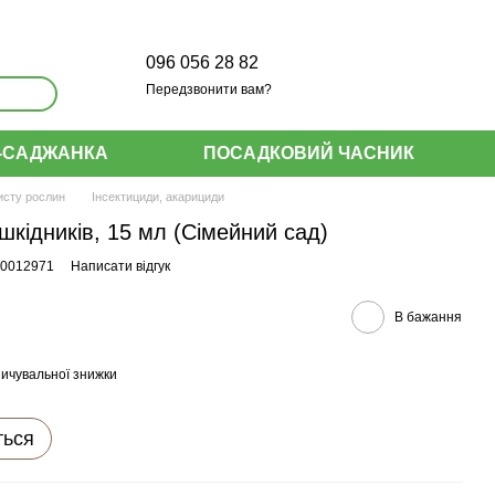
096 056 28 82
Передзвонити вам?
-САДЖАНКА
ПОСАДКОВИЙ ЧАСНИК
исту рослин
Інсектициди, акарициди
шкідників, 15 мл (Сімейний сад)
00012971
Написати відгук
В бажання
ичувальної знижки
ться