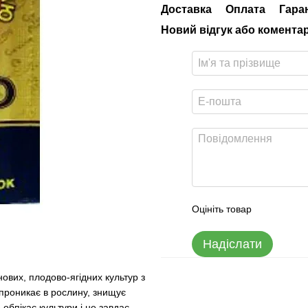
Доставка
Оплата
Гара
Новий відгук або комента
Оцініть товар
Надіслати
нових, плодово-ягідних культур з
проникає в рослину, знищує
обпікає культури і не завдає