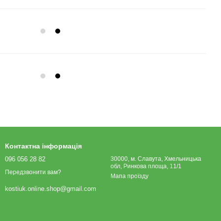
Контактна інформація
096 056 28 82
30000, м. Славута, Хмельницька
обл, Ринкова площа, 11/1
Передзвонити вам?
Мапа проїзду
kostiuk.online.shop@gmail.com